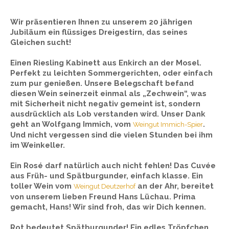
Wir präsentieren Ihnen zu unserem 20 jährigen
Jubiläum ein flüssiges Dreigestirn, das seines
Gleichen sucht!
Einen Riesling Kabinett aus Enkirch an der Mosel.
Perfekt zu leichten Sommergerichten, oder einfach
zum pur genießen. Unsere Belegschaft befand
diesen Wein seinerzeit einmal als „Zechwein“, was
mit Sicherheit nicht negativ gemeint ist, sondern
ausdrücklich als Lob verstanden wird. Unser Dank
geht an Wolfgang Immich, vom
.
Weingut Immich-Spier
Und nicht vergessen sind die vielen Stunden bei ihm
im Weinkeller.
Ein Rosé darf natürlich auch nicht fehlen! Das Cuvée
aus Früh- und Spätburgunder, einfach klasse. Ein
toller Wein vom
an der Ahr, bereitet
Weingut Deutzerhof
von unserem lieben Freund Hans Lüchau. Prima
gemacht, Hans! Wir sind froh, das wir Dich kennen.
Rot bedeutet Spätburgunder! Ein edles Tröpfchen