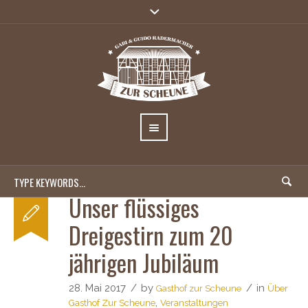
Unser flüssiges
Dreigestirn zum 20
jährigen Jubiläum
28. Mai 2017
by
in
Gasthof zur Scheune
Über
,
Gasthof Zur Scheune
Veranstaltungen