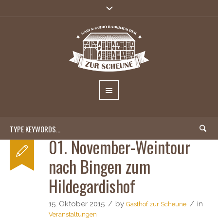
01. November-Weintour
nach Bingen zum
Hildegardishof
15. Oktober 2015
by
in
Gasthof zur Scheune
Veranstaltungen