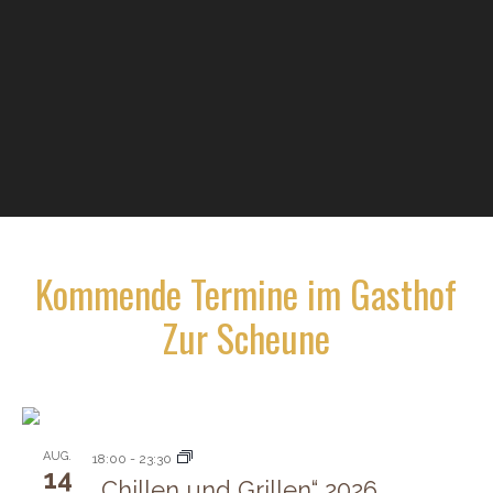
Kommende Termine im Gasthof
Zur Scheune
AUG.
18:00
-
23:30
14
„Chillen und Grillen“ 2026