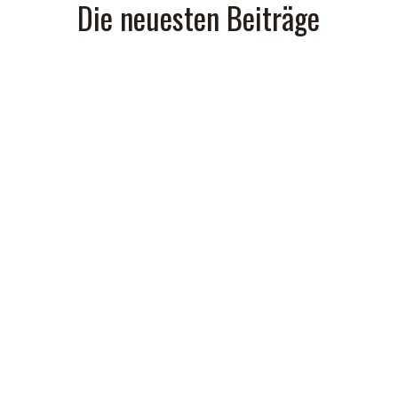
Die neuesten Beiträge
by
Gasthof Zur Scheune
in
Glückwünsche
,
Saisonale
Menüs
,
Über Gasthof Zur
Scheune
,
Veranstaltungen
Muttertag / Pfingsten 2024
ÖFFNUNGSZEITEN