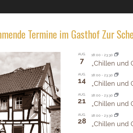
mende Termine im Gasthof Zur Sch
AUG.
18:00
-
23:30
7
„Chillen und G
AUG.
18:00
-
23:30
14
„Chillen und G
AUG.
18:00
-
23:30
21
„Chillen und G
AUG.
18:00
-
23:30
28
„Chillen und G