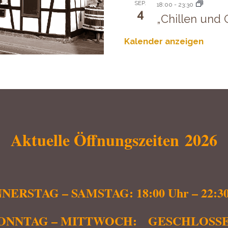
SEP.
18:00
-
23:30
4
„Chillen und G
Kalender anzeigen
Aktuelle Öffnungszeiten 2026
NERSTAG – SAMSTAG: 18:00 Uhr – 22:30
ONNTAG – MITTWOCH: GESCHLOSS