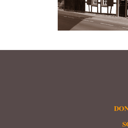
DON
S