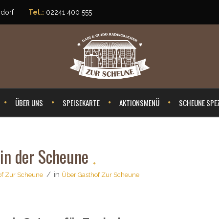
sdorf
Tel.:
02241 400 555
ÜBER UNS
SPEISEKARTE
AKTIONSMENÜ
SCHEUNE SPEZ
in der Scheune
in
of Zur Scheune
Über Gasthof Zur Scheune