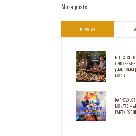
More posts
POPULAR
L
HOT & COOL
CHILLEN&GR
(MANCHMAL) 
MUSIK
KARNEVALST
MONATS – A
PARTY ESCH