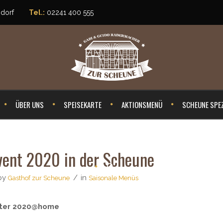
sdorf
Tel.:
02241 400 555
ÜBER UNS
SPEISEKARTE
AKTIONSMENÜ
SCHEUNE SPEZ
ent 2020 in der Scheune
by
in
Gasthof zur Scheune
Saisonale Menüs
ester 2020@home