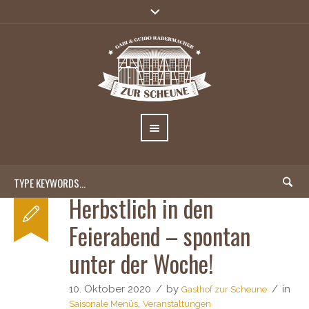
Herbstlich in den
Feierabend – spontan
unter der Woche!
10. Oktober 2020
by
in
Gasthof zur Scheune
,
Saisonale Menüs
Veranstaltungen