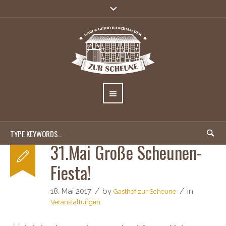
31.Mai Große Scheunen-
Fiesta!
18. Mai 2017
by
in
Gasthof zur Scheune
Veranstaltungen