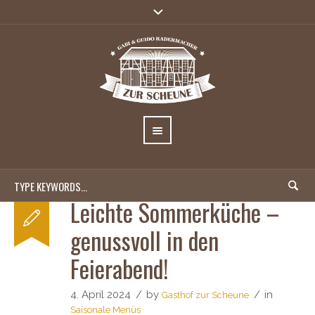
Leichte Sommerküche –
genussvoll in den
Feierabend!
4. April 2024
by
in
Gasthof zur Scheune
Saisonale Menüs