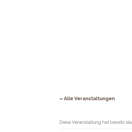
Adresse:
Rheinstraße 66, 53844 Troi
ÖFFNUNGSZEITEN
HOMEPAGE
RESERVIERUNG & KONTAKT
« Alle Veranstaltungen
Diese Veranstaltung hat bereits st