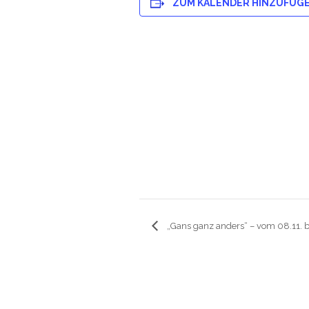
ZUM KALENDER HINZUFÜG
„Gans ganz anders“ – vom 08.11. bi