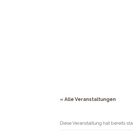
Adresse:
Rheinstraße 66, 53844 Troi
ÖFFNUNGSZEITEN
HOMEPAGE
RESERVIERUNG & KONTAKT
« Alle Veranstaltungen
Diese Veranstaltung hat bereits st