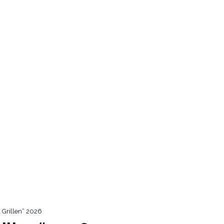
sdorf
Tel.:
02241 400 555
ÜBER UNS
SPEISEKARTE
AKTIONSMENÜ
SCHEUNE SPEZ
 Grillen“ 2026