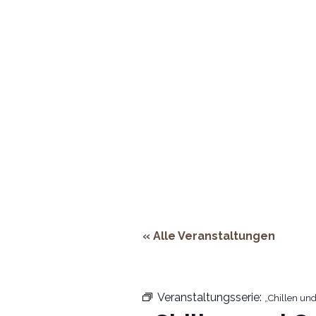
Adresse:
Rheinstraße 66, 53844 Troi
ÖFFNUNGSZEITEN
HOMEPAGE
RESERVIERUNG & KONTAKT
« Alle Veranstaltungen
Veranstaltungsserie:
„Chillen und