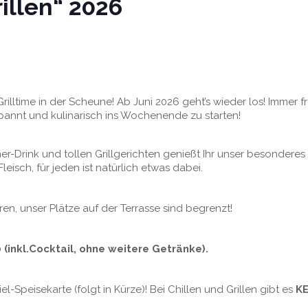
illen“ 2026
Grilltime in der Scheune! Ab Juni 2026 geht’s wieder los! Immer f
spannt und kulinarisch ins Wochenende zu starten!
-Drink und tollen Grillgerichten genießt Ihr unser besonderes 
leisch, für jeden ist natürlich etwas dabei.
eren, unser Plätze auf der Terrasse sind begrenzt!
 (inkl.Cocktail, ohne weitere Getränke).
piel-Speisekarte (folgt in Kürze)! Bei Chillen und Grillen gibt es
KE