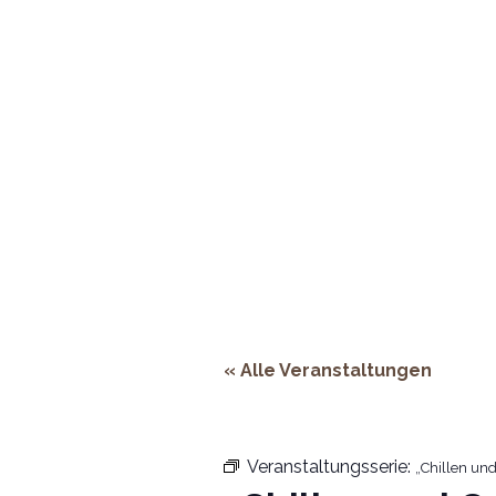
Adresse:
Rheinstraße 66, 53844 Troi
ÖFFNUNGSZEITEN
HOMEPAGE
RESERVIERUNG & KONTAKT
« Alle Veranstaltungen
Veranstaltungsserie:
„Chillen und