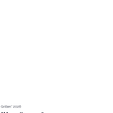
sdorf
Tel.:
02241 400 555
ÜBER UNS
SPEISEKARTE
AKTIONSMENÜ
SCHEUNE SPEZ
 Grillen“ 2026