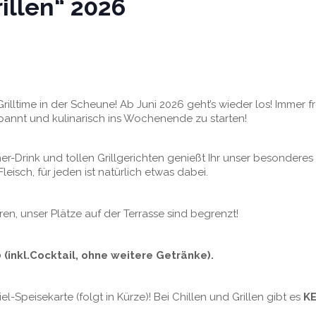
illen“ 2026
Grilltime in der Scheune! Ab Juni 2026 geht’s wieder los! Immer f
spannt und kulinarisch ins Wochenende zu starten!
-Drink und tollen Grillgerichten genießt Ihr unser besonderes 
leisch, für jeden ist natürlich etwas dabei.
eren, unser Plätze auf der Terrasse sind begrenzt!
 (inkl.Cocktail, ohne weitere Getränke).
piel-Speisekarte (folgt in Kürze)! Bei Chillen und Grillen gibt es
KE