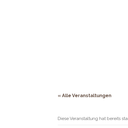
Adresse:
Rheinstraße 66, 53844 Troi
ÖFFNUNGSZEITEN
HOMEPAGE
RESERVIERUNG & KONTAKT
« Alle Veranstaltungen
Diese Veranstaltung hat bereits st