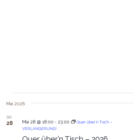
Veranstaltungen
Mai 2026
DO.
Mai 28 @ 18:00
-
23:00
28
Quer über’n Tisch –
VERLÄNGERUNG!
Quer über’n Tisch – 2026